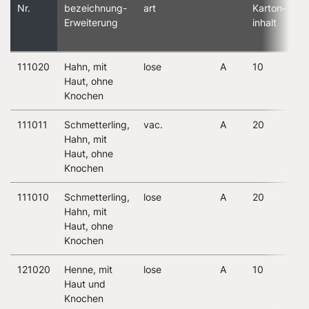
Nr.
bezeich­nung-
art
Karton­
p
Erweiterung
inhalt
E
W
111020
Hahn, mit
lose
A
10
2
Haut, ohne
Knochen
111011
Schmetterling,
vac.
A
20
2
Hahn, mit
Haut, ohne
Knochen
111010
Schmetterling,
lose
A
20
2
Hahn, mit
Haut, ohne
Knochen
121020
Henne, mit
lose
A
10
2
Haut und
Knochen