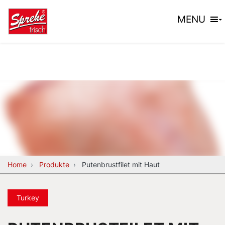
MENU
Home
Produkte
Puten­brustfilet mit Haut
Turkey